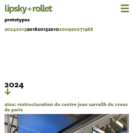
prototypes
2024
2019
2018
2015
2010
2009
2007
1988
2024
atex: restructuration du centre jean sarrailh du crous
de paris