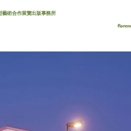
型
藝術合作
展覽
出版
事務所
floren