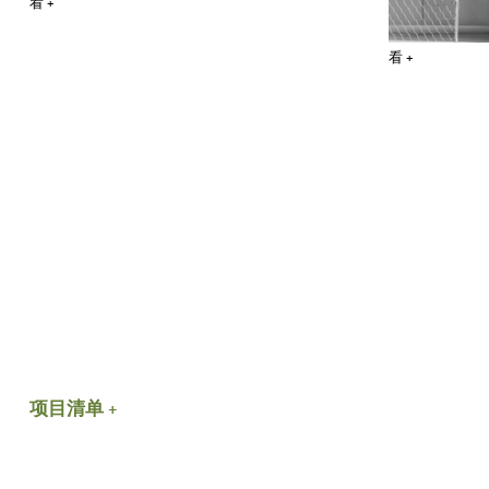
看 +
看 +
项目清单
+