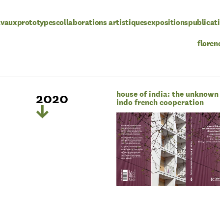
avaux
prototypes
collaborations artistiques
expositions
publicat
floren
2020
house of india: the unknown 
indo french cooperation