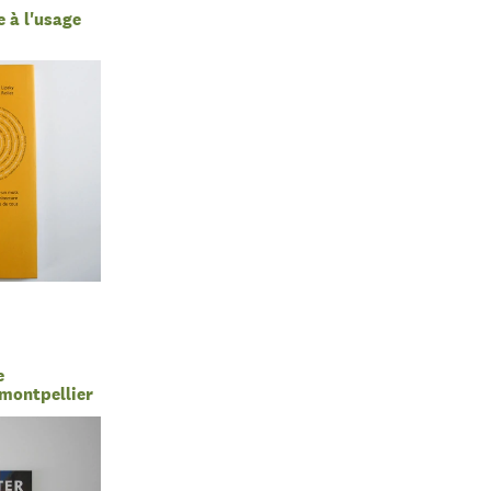
e à l'usage
e
montpellier