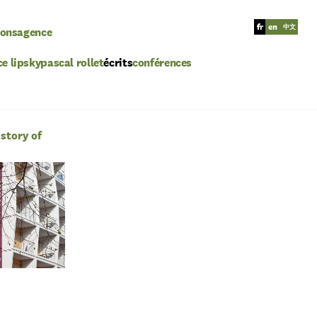
fr
en
中文
ions
agence
ce lipsky
pascal rollet
écrits
conférences
story of