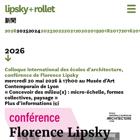
新聞
2026
2025
2024
2023
2022
2021
2020
2019
2018
2017
2016
20
2026
Colloque International des écoles d'architecture,
conférence de Florence Lipsky
mercredi 20 mai 2026 à 17h00 au Musée d'Art
Contemporain de Lyon
« Concevoir des milieu(x) : micro-échelle, formes
collectives, paysage »
Plus d'informations
ici