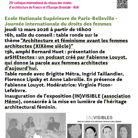
Ecole Nationale Supérieure de Paris-Belleville -
Journée internationale du droits des femmes
jeudi 12 mars 2026 à partir de 16h00
16h, salle du conseil
: table ronde sur le
thème
"Architecture et féminisme avant les femmes
architectes (XIXème siècle)"
19h, amphi Bernard Huet
: présentation de
arSHEtectes
:
un podcast créé par Fabienne Louyot,
qui donne la parole aux femmes architectes
d’aujourd’hui.
Table ronde avec
Brigitte Métra, Ingrid Taillandier,
Florence Lipsky
et Anne Labroille. En présence de
Fabienne Louyot. Modératrice: Virginie Picon-
Lefebvre.
Inauguration de l’
exposition
(IN)VISIBLE
(
association
Mém
o), consacrée à la mise en lumière de l’héritage
architectural féminin.