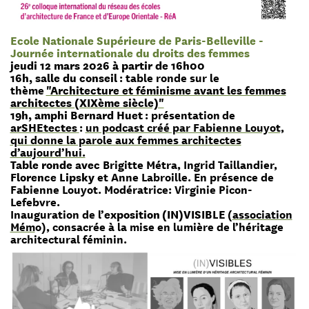
Ecole Nationale Supérieure de Paris-Belleville -
Journée internationale du droits des femmes
jeudi 12 mars 2026 à partir de 16h00
16h, salle du conseil
: table ronde sur le
thème
"Architecture et féminisme avant les femmes
architectes (XIXème siècle)"
19h, amphi Bernard Huet
: présentation de
arSHEtectes
:
un podcast créé par Fabienne Louyot,
qui donne la parole aux femmes architectes
d’aujourd’hui.
Table ronde avec
Brigitte Métra, Ingrid Taillandier,
Florence Lipsky
et Anne Labroille. En présence de
Fabienne Louyot. Modératrice: Virginie Picon-
Lefebvre.
Inauguration de l’
exposition
(IN)VISIBLE
(
association
Mém
o), consacrée à la mise en lumière de l’héritage
architectural féminin.