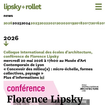
news
2026
2025
2024
2023
2022
2021
2020
2019
2018
2017
2016
20
2026
Colloque International des écoles d'architecture,
conférence de Florence Lipsky
mercredi 20 mai 2026 à 17h00 au Musée d'Art
Contemporain de Lyon
« Concevoir des milieu(x) : micro-échelle, formes
collectives, paysage »
Plus d'informations
ici