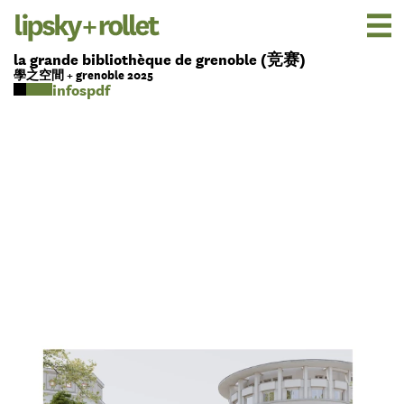
la grande bibliothèque de grenoble (竞赛)
學之空間 + grenoble 2025
pdf