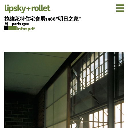
拉維萊特住宅會展1988"明日之家"
居 + paris 1988
pdf