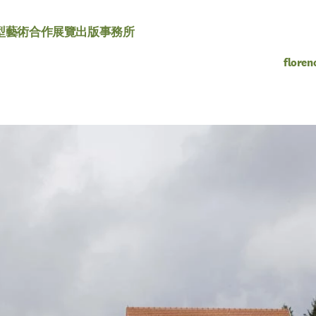
型
藝術合作
展覽
出版
事務所
floren