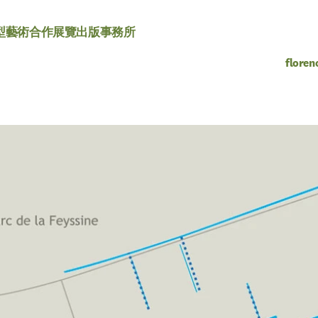
型
藝術合作
展覽
出版
事務所
floren